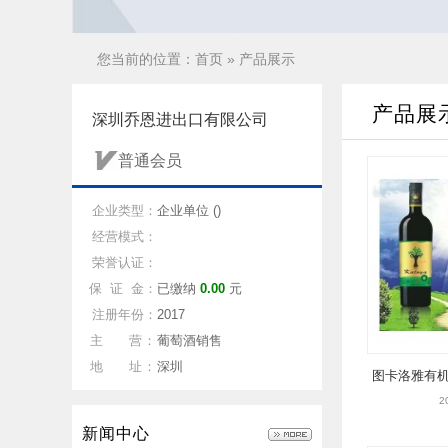
您当前的位置：
首页
»
产品展示
产品展
深圳乔恩进出口有限公司
普通会员
企业类型：
企业单位 ()
经营模式：
荣誉认证：
保 证 金：
已缴纳
0.00
元
注册年份：
2017
主 营：
葡萄酒销售
地 址：
深圳
图卡洛雅有机
5
2
新闻中心