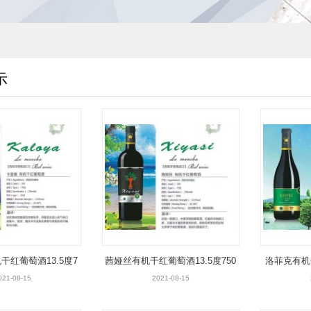
示
干红葡萄酒13.5度7
茜娅丝有机干红葡萄酒13.5度750
洛菲克有机干
0ml层-1
ml
021-08-15
2021-08-15