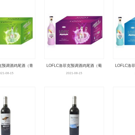
菲克预调酒鸡尾酒（青
LOFLC洛菲克预调酒鸡尾酒（葡
LOFLC
柠味）
萄味）
021-08-15
2021-08-15